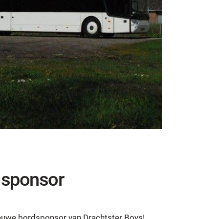
 sponsor
ieuwe bordsponsor van Drachtster Boys!