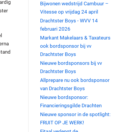
ardig
Bijwonen wedstrijd Cambuur –
ster
Vitesse op vrijdag 24 april
Drachtster Boys - WVV 14
februari 2026
l
Markant Makelaars & Taxateurs
erna
ook bordsponsor bij vv
stand
Drachtster Boys
Nieuwe bordsponsors bij vv
Drachtster Boys
Allprepare nu ook bordsponsor
van Drachtster Boys
Nieuwe bordsponsor:
Financieringsgilde Drachten
Nieuwe sponsor in de spotlight:
FRUIT OP JE WERK!
Fitaal verlengt de