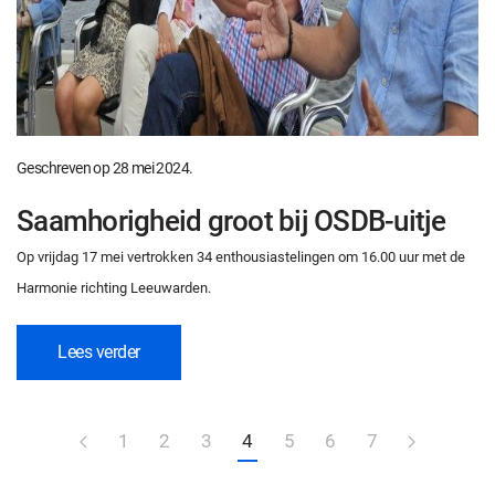
Geschreven op
28 mei 2024
.
Saamhorigheid groot bij OSDB-uitje
Op vrijdag 17 mei vertrokken 34 enthousiastelingen om 16.00 uur met de
Harmonie richting Leeuwarden.
Lees verder
1
2
3
4
5
6
7